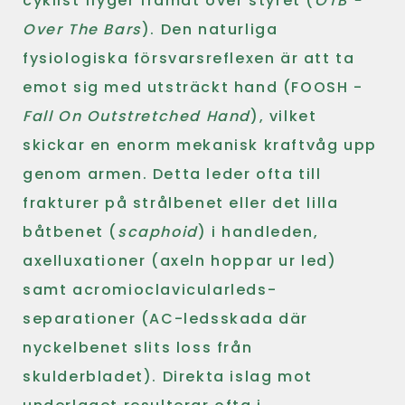
cyklist flyger framåt över styret (
OTB -
Over The Bars
). Den naturliga
fysiologiska försvarsreflexen är att ta
emot sig med utsträckt hand (FOOSH -
Fall On Outstretched Hand
), vilket
skickar en enorm mekanisk kraftvåg upp
genom armen. Detta leder ofta till
frakturer på strålbenet eller det lilla
båtbenet (
scaphoid
) i handleden,
axelluxationer (axeln hoppar ur led)
samt acromioclavicularleds-
separationer (AC-ledsskada där
nyckelbenet slits loss från
skulderbladet). Direkta islag mot