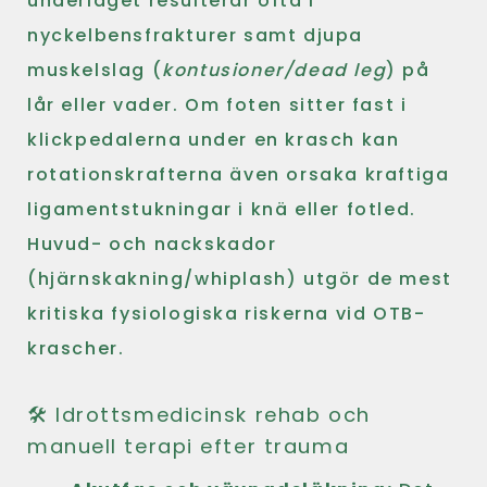
underlaget resulterar ofta i
nyckelbensfrakturer samt djupa
muskelslag (
kontusioner/dead leg
) på
lår eller vader. Om foten sitter fast i
klickpedalerna under en krasch kan
rotationskrafterna även orsaka kraftiga
ligamentstukningar i knä eller fotled.
Huvud- och nackskador
(hjärnskakning/whiplash) utgör de mest
kritiska fysiologiska riskerna vid OTB-
krascher.
🛠️ Idrottsmedicinsk rehab och
manuell terapi efter trauma