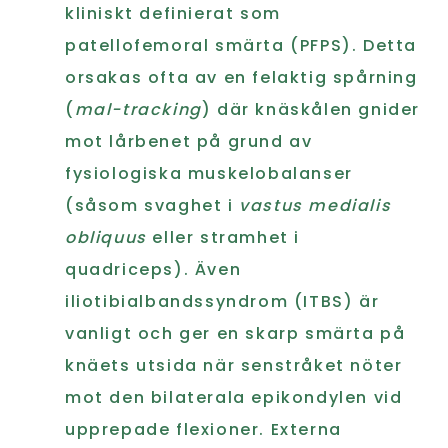
kliniskt definierat som
patellofemoral smärta (PFPS). Detta
orsakas ofta av en felaktig spårning
(
mal-tracking
) där knäskålen gnider
mot lårbenet på grund av
fysiologiska muskelobalanser
(såsom svaghet i
vastus medialis
obliquus
eller stramhet i
quadriceps). Även
iliotibialbandssyndrom (ITBS) är
vanligt och ger en skarp smärta på
knäets utsida när senstråket nöter
mot den bilaterala epikondylen vid
upprepade flexioner. Externa