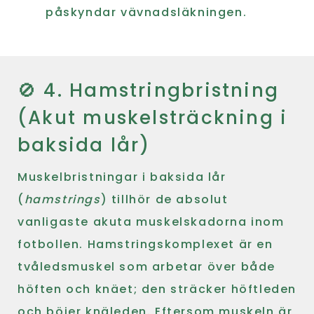
påskyndar vävnadsläkningen.
🚫 4. Hamstringbristning
(Akut muskelsträckning i
baksida lår)
Muskelbristningar i baksida lår
(
hamstrings
) tillhör de absolut
vanligaste akuta muskelskadorna inom
fotbollen. Hamstringskomplexet är en
tvåledsmuskel som arbetar över både
höften och knäet; den sträcker höftleden
och böjer knäleden. Eftersom muskeln är