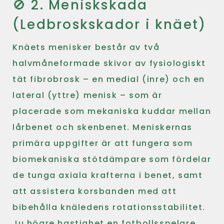
🚫 2. Meniskskada
(Ledbroskskador i knäet)
Knäets menisker består av två
halvmåneformade skivor av fysiologiskt
tät fibrobrosk – en medial (inre) och en
lateral (yttre) menisk – som är
placerade som mekaniska kuddar mellan
lårbenet och skenbenet. Meniskernas
primära uppgifter är att fungera som
biomekaniska stötdämpare som fördelar
de tunga axiala krafterna i benet, samt
att assistera korsbanden med att
bibehålla knäledens rotationsstabilitet.
Ju högre hastighet en fotbollsspelare