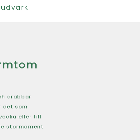
vudvärk
 symtom
ch drabbar
r det som
cka eller till
ande störmoment