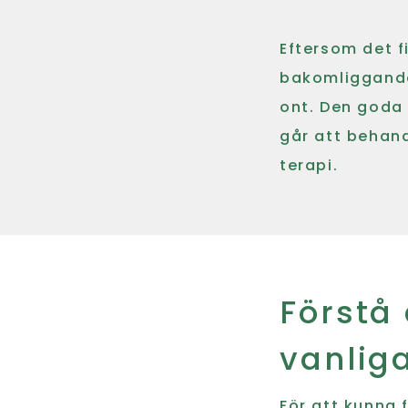
Eftersom det f
bakomliggande 
ont. Den goda 
går att behan
terapi.
Förstå
vanlig
För att kunna f