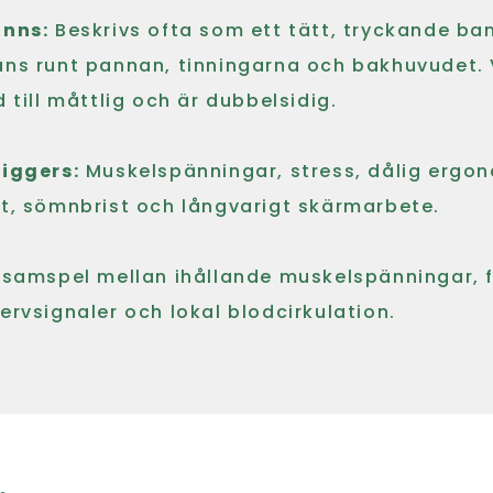
änns:
Beskrivs ofta som ett tätt, tryckande ba
ans runt pannan, tinningarna och bakhuvudet. 
d till måttlig och är dubbelsidig.
riggers:
Muskelspänningar, stress, dålig ergon
t, sömnbrist och långvarigt skärmarbete.
 samspel mellan ihållande muskelspänningar, f
ervsignaler och lokal blodcirkulation.