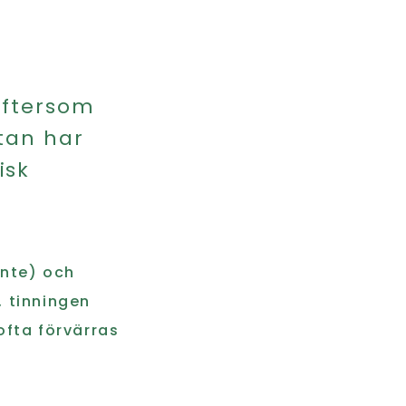
ftersom
tan har
isk
inte) och
, tinningen
ofta förvärras