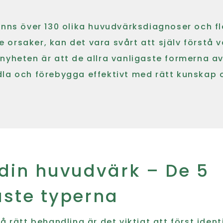
inns över 130 olika huvudvärksdiagnoser och fl
orsaker, kan det vara svårt att själv förstå 
nyheten är att de allra vanligaste formerna a
dla och förebygga effektivt med rätt kunskap 
 din huvudvärk – De 5
aste typerna
å rätt behandling är det viktigt att först identi