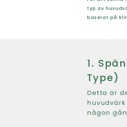
typ av huvudvä
baserat på kli
1. Spä
Type)
Detta är d
huvudvärk 
någon gång 