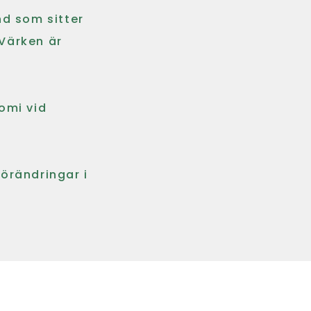
nd som sitter
Värken är
omi vid
örändringar i