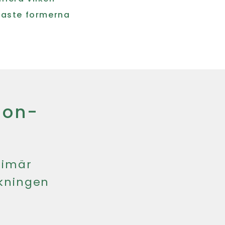
igaste formerna
ion-
rimär
lkningen