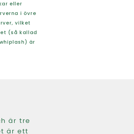
ar eller
rverna i övre
ver, vilket
et (så kallad
/whiplash) är
h är tre
t är ett