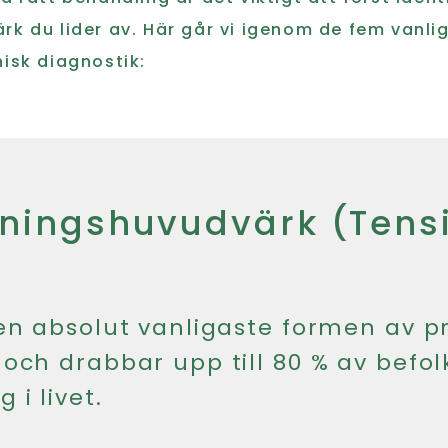
rk du lider av. Här går vi igenom de fem vanl
nisk diagnostik:
nningshuvudvärk (Tens
en absolut vanligaste formen av p
och drabbar upp till 80 % av befo
i livet.