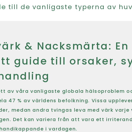
de till de vanligaste typerna av hu
ärk & Nacksmärta: En
tt guide till orsaker,
handling
ett av våra vanligaste globala hälsoproblem o
la 47 % av världens befolkning. Vissa uppleve
er, medan andra tvingas leva med värk varje ve
en. Det kan variera från att vara ett irriter
lt handikappande i vardagen.