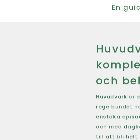
En gui
Huvudv
komple
och be
Huvudvärk är 
regelbundet he
enstaka episod
och med daglig
till att bli he