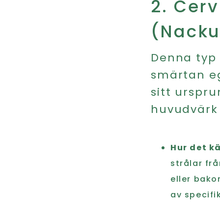
2. Cer
(Nacku
Denna typ 
smärtan eg
sitt urspru
huvudvärk 
Hur det k
strålar fr
eller bako
av specifi