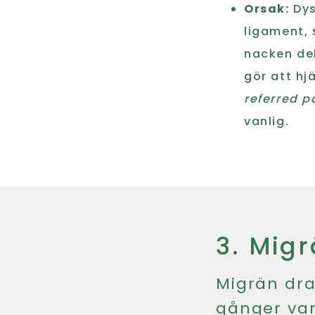
Orsak:
Dys
ligament, 
nacken del
gör att hj
referred p
vanlig.
3. Mig
Migrän dra
gånger van