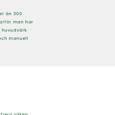
er än 300
varför man har
v huvudvärk
och manuell
fiera vilken