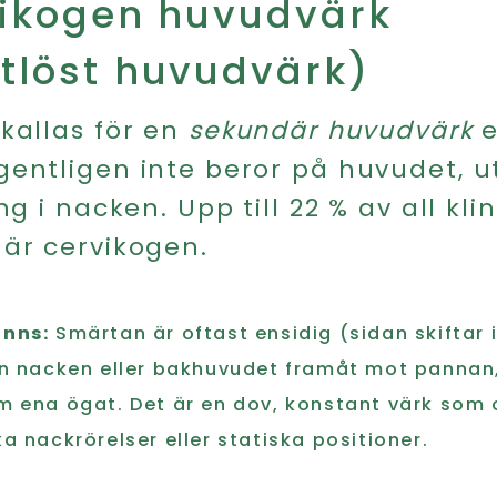
vikogen huvudvärk
tlöst huvudvärk)
kallas för en
sekundär huvudvärk
e
entligen inte beror på huvudet, u
ng i nacken. Upp till 22 % av all klin
är cervikogen.
änns:
Smärtan är oftast ensidig (sidan skiftar 
ån nacken eller bakhuvudet framåt mot pannan
m ena ögat. Det är en dov, konstant värk som 
ka nackrörelser eller statiska positioner.