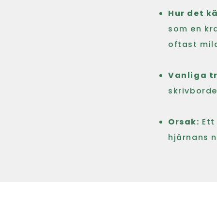
Hur det k
som en kr
oftast mil
Vanliga t
skrivborde
Orsak:
Ett
hjärnans n