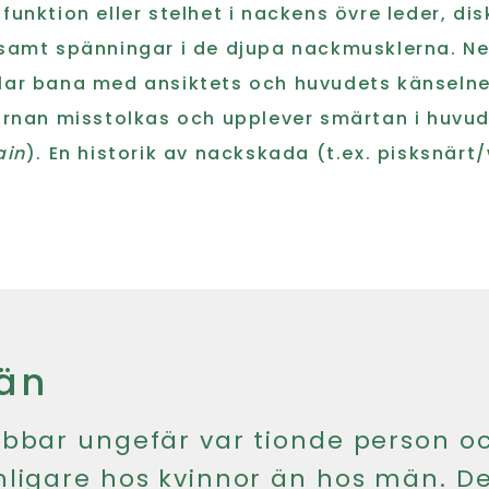
funktion eller stelhet i nackens övre leder, disk
samt spänningar i de djupa nackmusklerna. Ne
ar bana med ansiktets och huvudets känselner
ärnan misstolkas och upplever smärtan i huvud
ain
). En historik av nackskada (t.ex. pisksnärt
rän
bbar ungefär var tionde person oc
ligare hos kvinnor än hos män. De