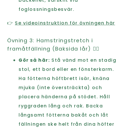
bäckenet, särskilt vid
foglossningsbesvär.
👉
Se videoinstruktion för övningen här
Övning 3: Hamstringstretch i
framåtfällning (Baksida lår) 🧘‍♀️
Gör så här:
Stå vänd mot en stadig
stol, ett bord eller en fönsterkarm.
Ha fötterna höftbrett isär, knäna
mjuka (inte översträckta) och
placera händerna på stödet. Håll
ryggraden lång och rak. Backa
långsamt fötterna bakåt och låt
fällningen ske helt från dina höfter