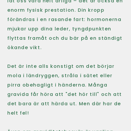
låt oss vara helt ärliga – det är också en
enorm fysisk prestation. Din kropp
förändras i en rasande fart: hormonerna
mjukar upp dina leder, tyngdpunkten
flyttas framåt och du bär på en ständigt
ökande vikt.
Det är inte alls konstigt om det börjar
mola i ländryggen, stråla i sätet eller
pirra obehagligt i händerna. Många
gravida får höra att "det hör till" och att
det bara är att härda ut. Men där har de
helt fel!