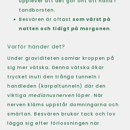
upplever att det gör ont att hålla i
tandborsten.
Besvären är oftast
som värst på
natten och tidigt på morgonen
.
Varför händer det?
Under graviditeten samlar kroppen på
sig mer vätska. Denna vätska ökar
trycket inuti den trånga tunneln i
handleden (karpaltunneln) där den
viktiga
medianusnerven
löper. När
nerven kläms uppstår domningarna och
smärtan. Besvären brukar tack och lov
lägga sig efter förlossningen när