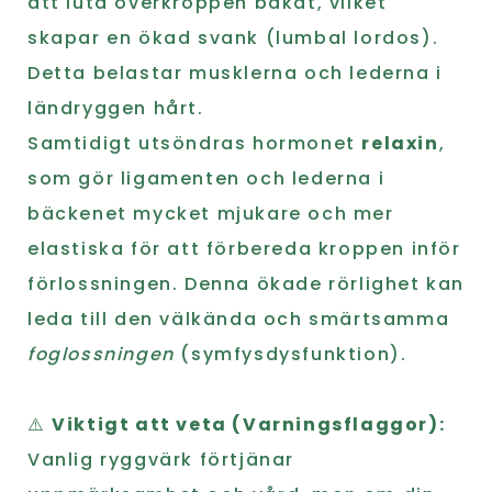
att luta överkroppen bakåt, vilket
skapar en ökad svank (lumbal lordos).
Detta belastar musklerna och lederna i
ländryggen hårt.
Samtidigt utsöndras hormonet
relaxin
,
som gör ligamenten och lederna i
bäckenet mycket mjukare och mer
elastiska för att förbereda kroppen inför
förlossningen. Denna ökade rörlighet kan
leda till den välkända och smärtsamma
foglossningen
(symfysdysfunktion).
⚠️
Viktigt att veta (Varningsflaggor):
Vanlig ryggvärk förtjänar