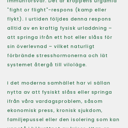
immunförsvar. Det är kroppens urgamla
"fight or flight"-respons (kamp eller
flykt). I urtiden följdes denna respons
alltid av en kraftig fysisk urladdning –
att springa ifrån ett hot eller slåss för
sin överlevnad – vilket naturligt
förbrände stresshormonerna och lät
systemet återgå till viloläge.
I det moderna samhället har vi sällan
nytta av att fysiskt slåss eller springa
ifrån våra vardagsproblem, såsom
ekonomisk press, kronisk sjukdom,
familjepussel eller den isolering som kan